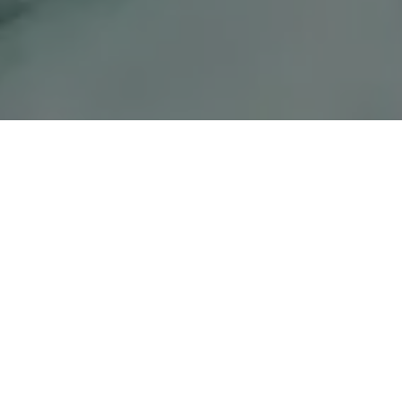
Bahía Blanca 147 La Falda (5172) Córdoba
CTO 3548 410 044 - LA X NUEVOS ESTUDIOS EN BAHIA BL
Nos Auspician